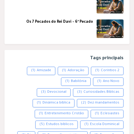
Os 7 Pecados do Rei Davi - 6º Pecado
Tags principais
(1)
Amizade
(1)
Adoração
(1)
2 Coríntios
(1)
Babilônia
(1)
Ano Novo
(3)
Devocional
(3)
Curiosidades Bíblicas
(1)
Dinâmica bíblica
(2)
Dez mandamentos
(1)
Entretenimento Cristão
(1)
Eclesiastes
(5)
Estudos bíblicos
(1)
Escola Dominical