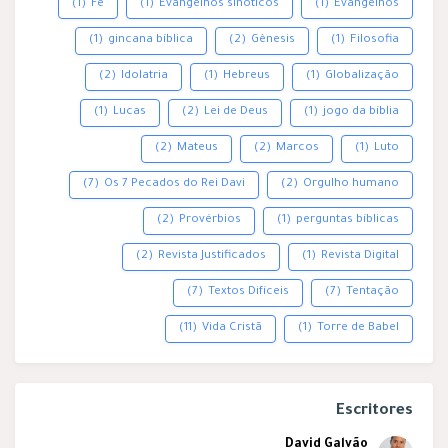
(1)
Fé
(1)
Evangelhos sinóticos
(1)
Evangelhos
(1)
gincana bíblica
(2)
Gênesis
(1)
Filosofia
(2)
Idolatria
(1)
Hebreus
(1)
Globalização
(1)
Lucas
(2)
Lei de Deus
(1)
jogo da bíblia
(2)
Mateus
(2)
Marcos
(1)
Luto
(7)
Os 7 Pecados do Rei Davi
(2)
Orgulho humano
(2)
Provérbios
(1)
perguntas bíblicas
(2)
Revista Justificados
(1)
Revista Digital
(7)
Textos Difíceis
(7)
Tentação
(11)
Vida Cristã
(1)
Torre de Babel
Escritores
David Galvão