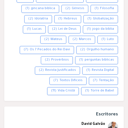
(1)
gincana bíblica
(2)
Gênesis
(1)
Filosofia
(2)
Idolatria
(1)
Hebreus
(1)
Globalização
(1)
Lucas
(2)
Lei de Deus
(1)
jogo da bíblia
(2)
Mateus
(2)
Marcos
(1)
Luto
(7)
Os 7 Pecados do Rei Davi
(2)
Orgulho humano
(2)
Provérbios
(1)
perguntas bíblicas
(2)
Revista Justificados
(1)
Revista Digital
(7)
Textos Difíceis
(7)
Tentação
(11)
Vida Cristã
(1)
Torre de Babel
Escritores
David Galvão