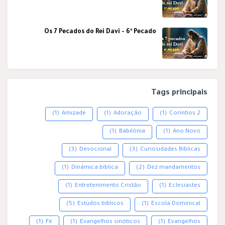
Os 7 Pecados do Rei Davi - 6º Pecado
Tags principais
(1)
Amizade
(1)
Adoração
(1)
2 Coríntios
(1)
Babilônia
(1)
Ano Novo
(3)
Devocional
(3)
Curiosidades Bíblicas
(1)
Dinâmica bíblica
(2)
Dez mandamentos
(1)
Entretenimento Cristão
(1)
Eclesiastes
(5)
Estudos bíblicos
(1)
Escola Dominical
(1)
Fé
(1)
Evangelhos sinóticos
(1)
Evangelhos