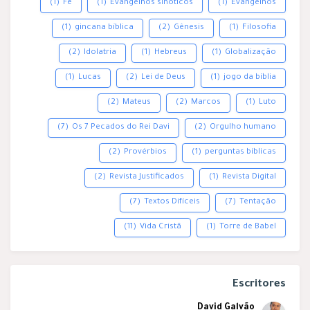
(1)
Fé
(1)
Evangelhos sinóticos
(1)
Evangelhos
(1)
gincana bíblica
(2)
Gênesis
(1)
Filosofia
(2)
Idolatria
(1)
Hebreus
(1)
Globalização
(1)
Lucas
(2)
Lei de Deus
(1)
jogo da bíblia
(2)
Mateus
(2)
Marcos
(1)
Luto
(7)
Os 7 Pecados do Rei Davi
(2)
Orgulho humano
(2)
Provérbios
(1)
perguntas bíblicas
(2)
Revista Justificados
(1)
Revista Digital
(7)
Textos Difíceis
(7)
Tentação
(11)
Vida Cristã
(1)
Torre de Babel
Escritores
David Galvão