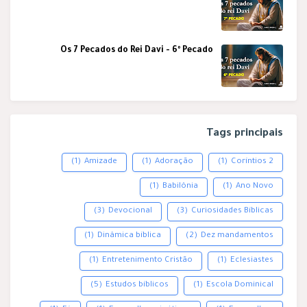
Os 7 Pecados do Rei Davi - 6º Pecado
Tags principais
(1)
Amizade
(1)
Adoração
(1)
2 Coríntios
(1)
Babilônia
(1)
Ano Novo
(3)
Devocional
(3)
Curiosidades Bíblicas
(1)
Dinâmica bíblica
(2)
Dez mandamentos
(1)
Entretenimento Cristão
(1)
Eclesiastes
(5)
Estudos bíblicos
(1)
Escola Dominical