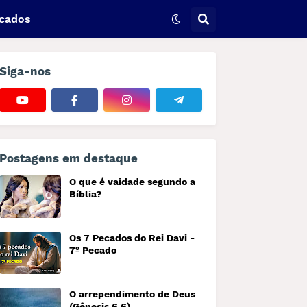
icados
Siga-nos
Postagens em destaque
O que é vaidade segundo a
Bíblia?
Os 7 Pecados do Rei Davi -
7º Pecado
O arrependimento de Deus
(Gênesis 6.6)