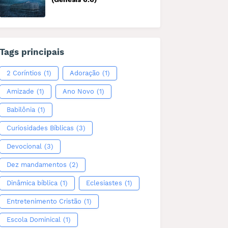
Tags principais
2 Coríntios
(1)
Adoração
(1)
Amizade
(1)
Ano Novo
(1)
Babilônia
(1)
Curiosidades Bíblicas
(3)
Devocional
(3)
Dez mandamentos
(2)
Dinâmica bíblica
(1)
Eclesiastes
(1)
Entretenimento Cristão
(1)
Escola Dominical
(1)