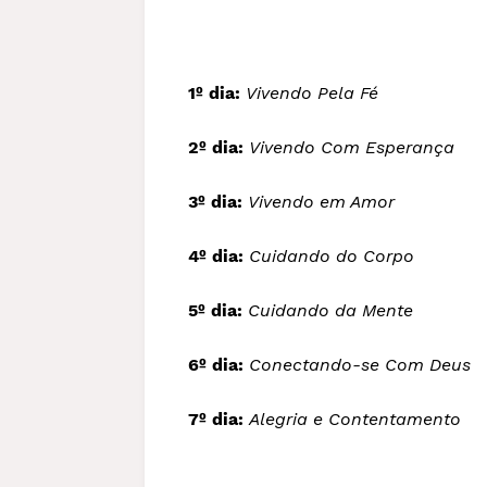
1º dia:
Vivendo Pela Fé
2º dia:
Vivendo Com Esperança
3º dia:
Vivendo em Amor
4º dia:
Cuidando do Corpo
5º dia:
Cuidando da Mente
6º dia:
Conectando-se Com Deus
7º dia:
Alegria e Contentamento