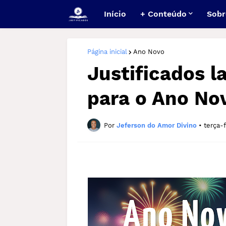
Início
+ Conteúdo
Sobr
Página inicial
Ano Novo
Justificados l
para o Ano No
Por
Jeferson do Amor Divino
•
terça-