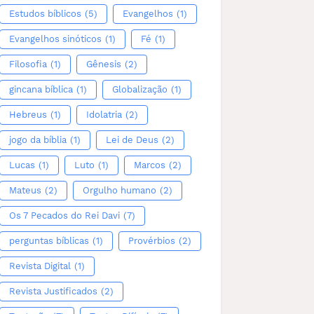
Estudos bíblicos
(5)
Evangelhos
(1)
Evangelhos sinóticos
(1)
Fé
(1)
Filosofia
(1)
Gênesis
(2)
gincana bíblica
(1)
Globalização
(1)
Hebreus
(1)
Idolatria
(2)
jogo da bíblia
(1)
Lei de Deus
(2)
Lucas
(1)
Luto
(1)
Marcos
(2)
Mateus
(2)
Orgulho humano
(2)
Os 7 Pecados do Rei Davi
(7)
perguntas bíblicas
(1)
Provérbios
(2)
Revista Digital
(1)
Revista Justificados
(2)