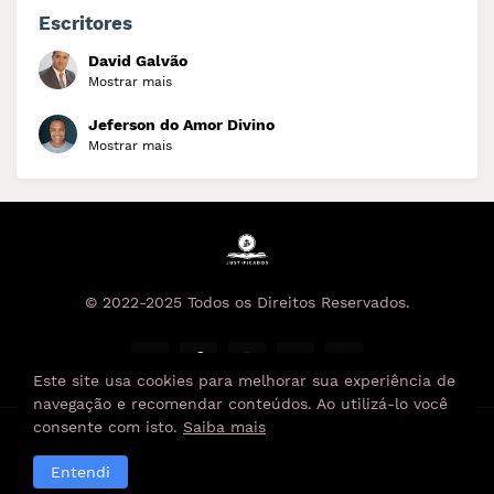
Escritores
David Galvão
Mostrar mais
Jeferson do Amor Divino
Mostrar mais
© 2022-2025 Todos os Direitos Reservados.
Este site usa cookies para melhorar sua experiência de
navegação e recomendar conteúdos. Ao utilizá-lo você
consente com isto.
Saiba mais
Feito com ♥️ por
Justgraf Agência Digital
Entendi
Política de Privacidade
Termos de Uso
RTL Version