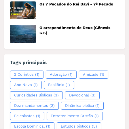
Os 7 Pecados do Rei Davi - 7º Pecado
O arrependimento de Deus (Gênesis
6.6)
Tags principais
2 Coríntios
(1)
Adoração
(1)
Amizade
(1)
Ano Novo
(1)
Babilônia
(1)
Curiosidades Bíblicas
(3)
Devocional
(3)
Dez mandamentos
(2)
Dinâmica bíblica
(1)
Eclesiastes
(1)
Entretenimento Cristão
(1)
Escola Dominical
(1)
Estudos bíblicos
(5)