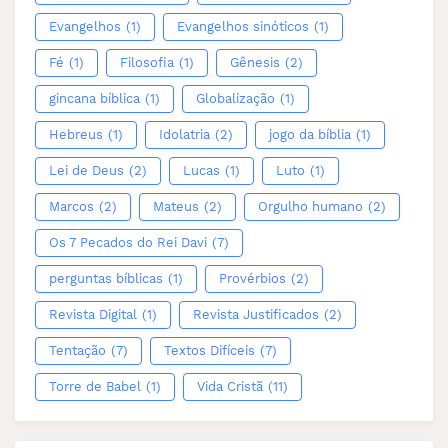
Evangelhos
(1)
Evangelhos sinóticos
(1)
Fé
(1)
Filosofia
(1)
Gênesis
(2)
gincana bíblica
(1)
Globalização
(1)
Hebreus
(1)
Idolatria
(2)
jogo da bíblia
(1)
Lei de Deus
(2)
Lucas
(1)
Luto
(1)
Marcos
(2)
Mateus
(2)
Orgulho humano
(2)
Os 7 Pecados do Rei Davi
(7)
perguntas bíblicas
(1)
Provérbios
(2)
Revista Digital
(1)
Revista Justificados
(2)
Tentação
(7)
Textos Difíceis
(7)
Torre de Babel
(1)
Vida Cristã
(11)