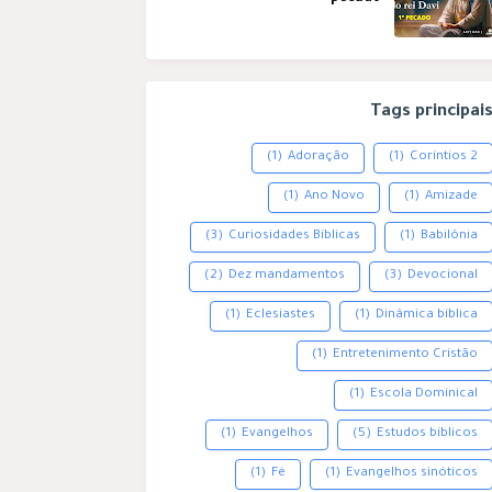
Tags principai
(1)
Adoração
(1)
2 Coríntios
(1)
Ano Novo
(1)
Amizade
(3)
Curiosidades Bíblicas
(1)
Babilônia
(2)
Dez mandamentos
(3)
Devocional
(1)
Eclesiastes
(1)
Dinâmica bíblica
(1)
Entretenimento Cristão
(1)
Escola Dominical
(1)
Evangelhos
(5)
Estudos bíblicos
(1)
Fé
(1)
Evangelhos sinóticos