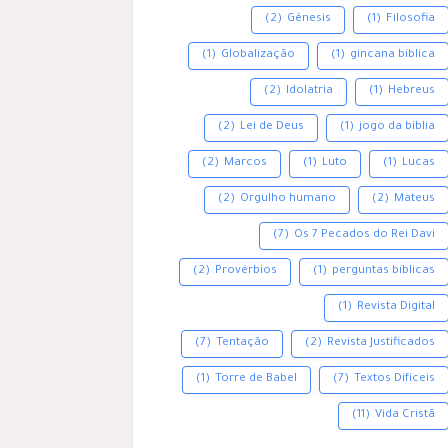
(2)
Gênesis
(1)
Filosofia
(1)
Globalização
(1)
gincana bíblica
(2)
Idolatria
(1)
Hebreus
(2)
Lei de Deus
(1)
jogo da bíblia
(2)
Marcos
(1)
Luto
(1)
Lucas
(2)
Orgulho humano
(2)
Mateus
(7)
Os 7 Pecados do Rei Davi
(2)
Provérbios
(1)
perguntas bíblicas
(1)
Revista Digital
(7)
Tentação
(2)
Revista Justificados
(1)
Torre de Babel
(7)
Textos Difíceis
(11)
Vida Cristã