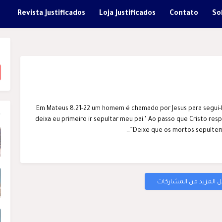
Revista Justificados
Loja Justificados
Contato
So
s
Em Mateus 8.21-22 um homem é chamado por Jesus para segui-l
e
deixa eu primeiro ir sepultar meu pai." Ao passo que Cristo re
Deixe que os mortos sepultem 
 المزيد من المشاركات