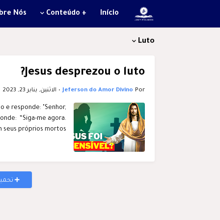
bre Nós
+ Conteúdo
Início
Luto
Jesus desprezou o luto?
Por
Jeferson do Amor Divino
•
الاثنين, يناير 23, 2023
o e responde: "Senhor,
sponde: “Siga-me agora.
seus próprios mortos”…
تحميل