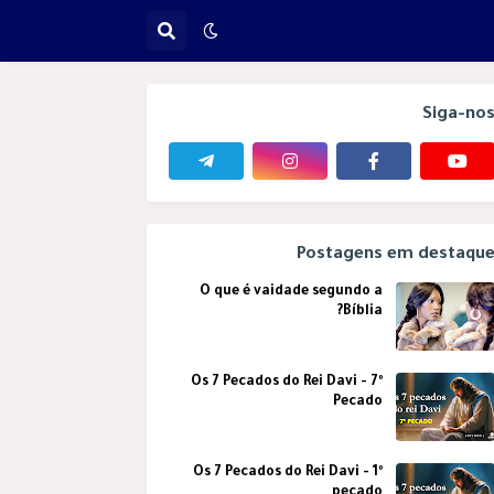
Siga-no
Postagens em destaqu
O que é vaidade segundo a
Bíblia?
Os 7 Pecados do Rei Davi - 7º
Pecado
Os 7 Pecados do Rei Davi - 1º
pecado