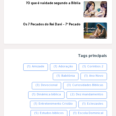
O que é vaidade segundo a Bíblia?
Os 7 Pecados do Rei Davi - 7º Pecado
Tags principais
(1)
Amizade
(1)
Adoração
(1)
2 Coríntios
(1)
Babilônia
(1)
Ano Novo
(3)
Devocional
(3)
Curiosidades Bíblicas
(1)
Dinâmica bíblica
(2)
Dez mandamentos
(1)
Entretenimento Cristão
(1)
Eclesiastes
(5)
Estudos bíblicos
(1)
Escola Dominical