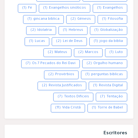
(1)
Fé
(1)
Evangelhos sinóticos
(1)
Evangelhos
(1)
gincana bíblica
(2)
Gênesis
(1)
Filosofia
(2)
Idolatria
(1)
Hebreus
(1)
Globalização
(1)
Lucas
(2)
Lei de Deus
(1)
jogo da bíblia
(2)
Mateus
(2)
Marcos
(1)
Luto
(7)
Os 7 Pecados do Rei Davi
(2)
Orgulho humano
(2)
Provérbios
(1)
perguntas bíblicas
(2)
Revista Justificados
(1)
Revista Digital
(7)
Textos Difíceis
(7)
Tentação
(11)
Vida Cristã
(1)
Torre de Babel
Escritores